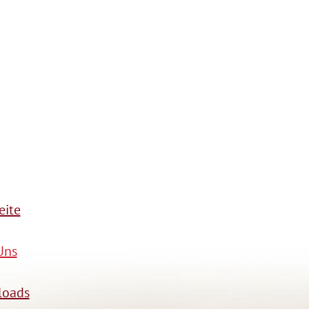
eite
Uns
oads