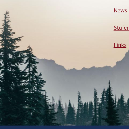
News 
Stufe
Links