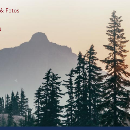
& Fotos
n