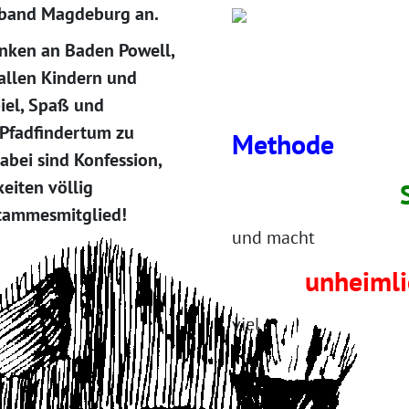
band Magdeburg an.
enken an Baden Powell,
allen Kindern und
ist
piel, Spaß und
 Pfadfindertum zu
Meth
abei sind Konfession,
eiten völlig
Selbste
Stammesmitglied!
und macht
unheimli
viel
Sp