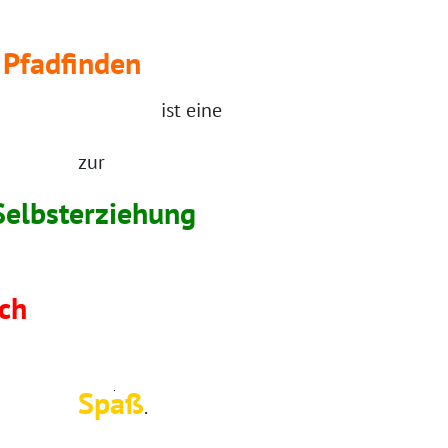
Pfadfinden
 eine
ode
zur
rziehung
ch
aß
.