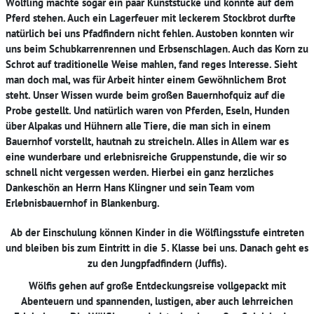
Wölfling machte sogar ein paar Kunststücke und konnte auf dem
Pferd stehen. Auch ein Lagerfeuer mit leckerem Stockbrot durfte
natürlich bei uns Pfadfindern nicht fehlen. Austoben konnten wir
uns beim Schubkarrenrennen und Erbsenschlagen. Auch das Korn zu
Schrot auf traditionelle Weise mahlen, fand reges Interesse. Sieht
man doch mal, was für Arbeit hinter einem Gewöhnlichem Brot
steht. Unser Wissen wurde beim großen Bauernhofquiz auf die
Probe gestellt. Und natürlich waren von Pferden, Eseln, Hunden
über Alpakas und Hühnern alle Tiere, die man sich in einem
Bauernhof vorstellt, hautnah zu streicheln. Alles in Allem war es
eine wunderbare und erlebnisreiche Gruppenstunde, die wir so
schnell nicht vergessen werden. Hierbei ein ganz herzliches
Dankeschön an Herrn Hans Klingner und sein Team vom
Erlebnisbauernhof in Blankenburg.
Ab der Einschulung können Kinder in die Wölflingsstufe eintreten
und bleiben bis zum Eintritt in die 5. Klasse bei uns. Danach geht es
zu den Jungpfadfindern (Juffis).
Wölfis gehen auf große Entdeckungsreise vollgepackt mit
Abenteuern und spannenden, lustigen, aber auch lehrreichen