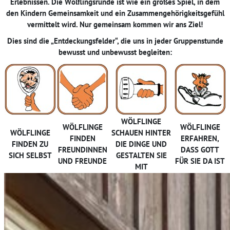
Erlebnissen. Die Wölflingsrunde ist wie ein großes Spiel, in dem
den Kindern Gemeinsamkeit und ein Zusammengehörigkeitsgefühl
vermittelt wird. Nur gemeinsam kommen wir ans Ziel!
Dies sind die „Entdeckungsfelder“, die uns in jeder Gruppenstunde
bewusst und unbewusst begleiten:
WÖLFLINGE
WÖLFLINGE
WÖLFLINGE
WÖLFLINGE
SCHAUEN HINTER
FINDEN
ERFAHREN,
FINDEN ZU
DIE DINGE UND
FREUNDINNEN
DASS GOTT
SICH SELBST
GESTALTEN SIE
UND FREUNDE
FÜR SIE DA IST
MIT