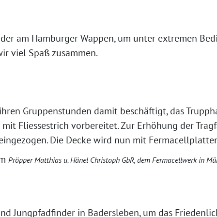
inder am Hamburger Wappen, um unter extremen Bedi
wir viel Spaß zusammen.
n ihren Gruppenstunden damit beschäftigt, das Trup
it Fliessestrich vorbereitet. Zur Erhöhung der Trag
 eingezogen. Die Decke wird nun mit Fermacellplatten
um
Pröpper Matthias u. Hänel Christoph GbR, dem Fermacellwerk in Mü
und Jungpfadfinder in Badersleben, um das Friedenli